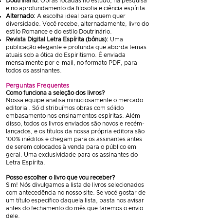
Doutrinário:
Obras focadas no estudo, na pesquisa
e no aprofundamento da filosofia e ciência espírita.
Alternado:
A escolha ideal para quem quer
diversidade. Você recebe, alternadamente, livro do
estilo Romance e do estilo Doutrinário.
Revista Digital Letra Espírita (bônus):
Uma
publicação elegante e profunda que aborda temas
atuais sob a ótica do Espiritismo. É enviada
mensalmente por e-mail, no formato PDF, para
todos os assinantes.
Perguntas Frequentes
Como funciona a seleção dos livros?
Nossa equipe analisa minuciosamente o mercado
editorial. Só distribuímos obras com sólido
embasamento nos ensinamentos espíritas. Além
disso, todos os livros enviados são novos e recém-
lançados, e os títulos da nossa própria editora são
100% inéditos e chegam para os assinantes antes
de serem colocados à venda para o público em
geral. Uma exclusividade para os assinantes do
Letra Espírita.
Posso escolher o livro que vou receber?
Sim! Nós divulgamos a lista de livros selecionados
com antecedência no nosso site. Se você gostar de
um título específico daquela lista, basta nos avisar
antes do fechamento do mês que faremos o envio
dele.