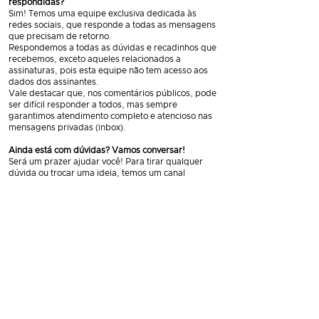
respondidas?
Sim! Temos uma equipe exclusiva dedicada às
redes sociais, que responde a todas as mensagens
que precisam de retorno.
Respondemos a todas as dúvidas e recadinhos que
recebemos, exceto aqueles relacionados a
assinaturas, pois esta equipe não tem acesso aos
dados dos assinantes.
Vale destacar que, nos comentários públicos, pode
ser difícil responder a todos, mas sempre
garantimos atendimento completo e atencioso nas
mensagens privadas (inbox).
Ainda está com dúvidas? Vamos conversar!
Será um prazer ajudar você! Para tirar qualquer
dúvida ou trocar uma ideia, temos um canal
exclusivo e direto:
WhatsApp:
(22) 99763-1655
Estamos prontos para atender com carinho,
responder suas perguntas e garantir que sua
experiência com o Letra Espírita seja sempre a
melhor.