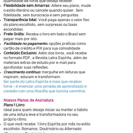
quantidade de livros que deseja receber.
Flexibilidade sem Amarras:
Altere seu plano, mude
o estilo literário ou cancele quando quiser. Sem
fidelidade, sem burocracia e sem perguntas.
Transparência total:
Você paga apenas o valor fixo
do plano escolhido, sem surpresas ou taxas
escondidas.
Frete Grátis:
Receba o livro em todo o Brasil sem
pagar mais por isto.
Facilidade no pagamento:
opções práticas como
cartão de crédito e PIX para sua comodidade
Conteúdo Exclusivo:
Além dos livros, você recebe
no formato PDF, a Revista Letra Espírita, além de
materiais extras de estudo por e-mail para
aprofundar suas reflexões.
Crescimento contínuo:
mergulhe em leituras que
inspiram, educam e transformam.
Ser parte do Letra Espírita é mais que receber
livros - é vivenciar uma jornada de aprendizado e
conexão com uma filosofia que ilumina caminhos.
Nossos Planos de Assinatura
Plano 1 Livro
Ideal para quem deseja iniciar ou manter o hábito
de uma leitura leve e transformadora no seu
próprio ritmo.
O que você recebe: 1 livro Espírita por mês no estilo
escolhido: Romance, Doutrinário ou Alternado