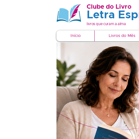
Clube do Livro
Letra Espí
livros que curam a alma
Início
Livros do Mês